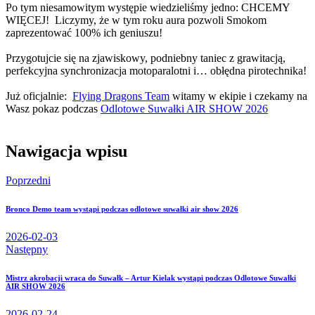
Po tym niesamowitym występie wiedzieliśmy jedno: CHCEMY
WIĘCEJ! Liczymy, że w tym roku aura pozwoli Smokom
zaprezentować 100% ich geniuszu!
Przygotujcie się na zjawiskowy, podniebny taniec z grawitacją,
perfekcyjna synchronizacja motoparalotni i… obłędna pirotechnika!
Już oficjalnie:
Flying Dragons Team
witamy w ekipie i czekamy na
Wasz pokaz podczas
Odlotowe Suwałki AIR SHOW 2026
Nawigacja wpisu
Poprzedni
Bronco Demo team wystąpi podczas odlotowe suwałki air show 2026
2026-02-03
Następny
Mistrz akrobacji wraca do Suwałk – Artur Kielak wystąpi podczas Odlotowe Suwałki
AIR SHOW 2026
2026-02-24