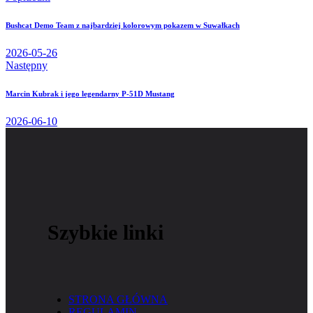
Bushcat Demo Team z najbardziej kolorowym pokazem w Suwałkach
2026-05-26
Następny
Marcin Kubrak i jego legendarny P-51D Mustang
2026-06-10
Szybkie linki
STRONA GŁÓWNA
REGULAMIN