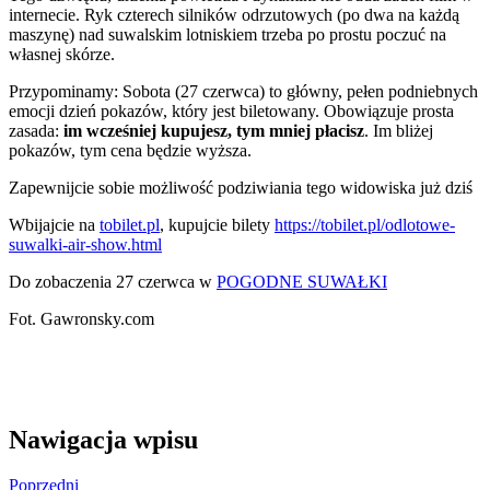
internecie. Ryk czterech silników odrzutowych (po dwa na każdą
maszynę) nad suwalskim lotniskiem trzeba po prostu poczuć na
własnej skórze.
Przypominamy: Sobota (27 czerwca) to główny, pełen podniebnych
emocji dzień pokazów, który jest biletowany. Obowiązuje prosta
zasada:
im wcześniej kupujesz, tym mniej płacisz
. Im bliżej
pokazów, tym cena będzie wyższa.
Zapewnijcie sobie możliwość podziwiania tego widowiska już dziś
Wbijajcie na
tobilet.pl
, kupujcie bilety
https://tobilet.pl/odlotowe-
suwalki-air-show.html
Do zobaczenia 27 czerwca w
POGODNE SUWAŁKI
Fot. Gawronsky.com
Nawigacja wpisu
Poprzedni