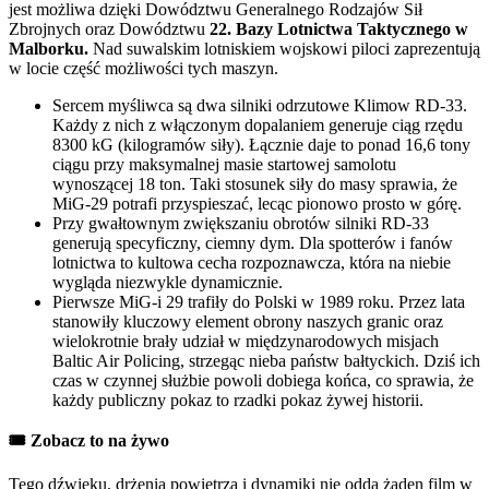
jest możliwa dzięki Dowództwu Generalnego Rodzajów Sił
Zbrojnych oraz Dowództwu
22. Bazy Lotnictwa Taktycznego w
Malborku.
Nad suwalskim lotniskiem wojskowi piloci zaprezentują
w locie część możliwości tych maszyn.
Sercem myśliwca są dwa silniki odrzutowe Klimow RD-33.
Każdy z nich z włączonym dopalaniem generuje ciąg rzędu
8300 kG (kilogramów siły). Łącznie daje to ponad 16,6 tony
ciągu przy maksymalnej masie startowej samolotu
wynoszącej 18 ton. Taki stosunek siły do masy sprawia, że
MiG-29 potrafi przyspieszać, lecąc pionowo prosto w górę.
Przy gwałtownym zwiększaniu obrotów silniki RD-33
generują specyficzny, ciemny dym. Dla spotterów i fanów
lotnictwa to kultowa cecha rozpoznawcza, która na niebie
wygląda niezwykle dynamicznie.
Pierwsze MiG-i 29 trafiły do Polski w 1989 roku. Przez lata
stanowiły kluczowy element obrony naszych granic oraz
wielokrotnie brały udział w międzynarodowych misjach
Baltic Air Policing, strzegąc nieba państw bałtyckich. Dziś ich
czas w czynnej służbie powoli dobiega końca, co sprawia, że
każdy publiczny pokaz to rzadki pokaz żywej historii.
🎟️ Zobacz to na żywo
Tego dźwięku, drżenia powietrza i dynamiki nie odda żaden film w