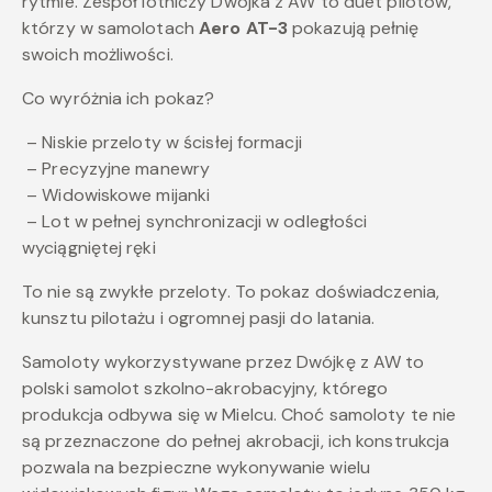
rytmie. Zespół lotniczy Dwójka z AW to duet pilotów,
którzy w samolotach
Aero AT-3
pokazują pełnię
swoich możliwości.
Co wyróżnia ich pokaz?
– Niskie przeloty w
ś
cis
ł
ej formacji
– Precyzyjne manewry
– Widowiskowe mijanki
– Lot w pe
ł
nej synchronizacji
w odległości
wyciągniętej ręki
To nie są zwykłe przeloty. To pokaz doświadczenia,
kunsztu pilotażu i ogromnej pasji do latania.
Samoloty wykorzystywane przez Dwójkę z AW to
polski samolot szkolno-akrobacyjny, którego
produkcja odbywa się w Mielcu. Choć samoloty te nie
są przeznaczone do pełnej akrobacji, ich konstrukcja
pozwala na bezpieczne wykonywanie wielu